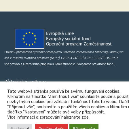
Projekt
Optimalizace systému řízení příjmu, validace, zpracování a reportingu datových
sad v resortu životního prostředí (NERP),
CZ.03.4.74/0.0/0.0/15_025/0016059, je
financován z Operačního programu Zaměstnanost Evropského sociálního fondu.
Důležité odkazy
Prohlášení o přístupnosti
Tato webová stránka používá ke svému fungování cookies.
Cookies
Kliknutím na tlačítko "Zamítnout vše" souhlasíte pouze s použi
Zásady ochrany osobních údajů
nezbytných cookies pro základní funkčnost tohoto webu. Tlač
"Přijmout vše", souhlasíte s použitím všech cookies a kliknutím 
tlačítko "Nastavení" můžete své volby přizpůsobit.
Více informací o zpracování naleznete zde.
Nastavení
Odmítnout vše
Přijmout vše