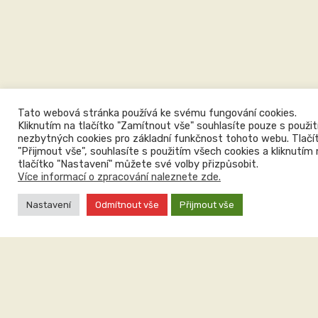
Tato webová stránka používá ke svému fungování cookies.
Kliknutím na tlačítko "Zamítnout vše" souhlasíte pouze s použi
nezbytných cookies pro základní funkčnost tohoto webu. Tlač
"Přijmout vše", souhlasíte s použitím všech cookies a kliknutím 
tlačítko "Nastavení" můžete své volby přizpůsobit.
Více informací o zpracování naleznete zde.
Nastavení
Odmítnout vše
Přijmout vše
Projekt
Optimalizace systému řízení příjmu, validace, zpracování a reportingu datových
sad v resortu životního prostředí (NERP),
CZ.03.4.74/0.0/0.0/15_025/0016059, je
financován z Operačního programu Zaměstnanost Evropského sociálního fondu.
Důležité odkazy
Prohlášení o přístupnosti
Cookies