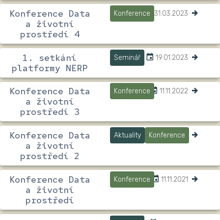
Konference Data
Konference
31.03.2023
a životní
prostředí 4
1. setkání
Seminář
19.01.2023
platformy NERP
Konference Data
Konference
11.11.2022
a životní
prostředí 3
Konference Data
Aktuality
Konference
31.03.2022
a životní
prostředí 2
Konference Data
Konference
11.11.2021
a životní
prostředí