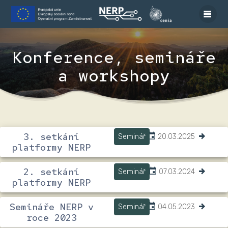
Skip
to
content
Konference, semináře
a workshopy
3. setkání
Seminář
20.03.2025
platformy NERP
2. setkání
Seminář
07.03.2024
platformy NERP
Semináře NERP v
Seminář
04.05.2023
roce 2023